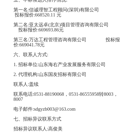
第一名
:信诚理智工程顾问(深圳)有限公司
投标报价
:
668520.11
元
第二名:亚太远卓(北京)项目管理咨询有限公司
投标报价
:
669693.86
元
第三名
:
万达工程管理咨询有限公司
投标报
价
:
669041.78
元
六、
联系人方式
:
1.
招标
单位
:
山东海右产业发展服务有限公司
2.
代理机构
:山东国友招标有限公司
联系人
:
盖续
联系
电话
:0531-88190068，0531-86555958转8003，
8007
电子邮件
:sdgyzb003@163.com
七、招标异议联系方式
招标异议联系人
:
高俊美