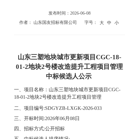
发布时间：2026-06-08
作者： 山东国友招标有限公司
字号：
大
中
小
山东三塑地块城市更新项目
CGC-18-
01-2地块2号楼改造提升工程项目管理
中标
候选人公示
一、项目名称：山东三塑地块城市更新项目
CGC-
18-01-2地块2号楼改造提升工程项目管理
二、项目编
号
:SDGYZB-LXGK-2026-033
三、
开标
时间
:202
6
年
06
月
08
日
四、
招标
方式
:
公开招标
五、
中标
候选人排序情况
: